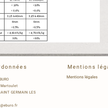
rdonnées
Mentions lég
Mentions légales
EBURO
 Martoulet
SAINT GERMAIN LES
S
t@eburo.fr