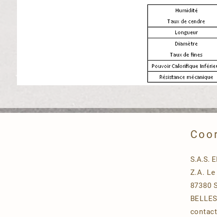
Coo
S.A.S. 
Z.A. Le
87380 
BELLE
contac