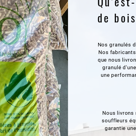
Qu'est
de boi
Nos granulés d
Nos fabricants
que nous livron
granulé d'une
une performan
Nous livrons 
souffleurs é
garantie une